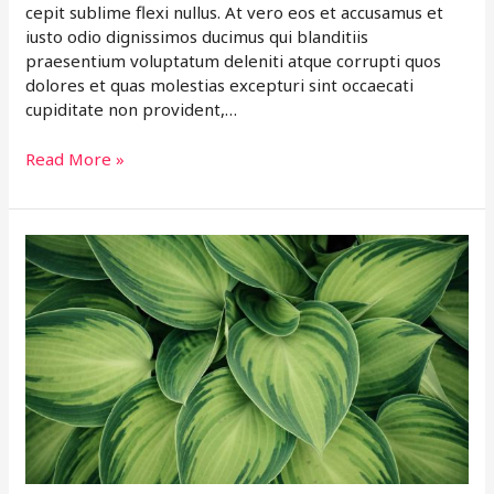
cepit sublime flexi nullus. At vero eos et accusamus et
iusto odio dignissimos ducimus qui blanditiis
praesentium voluptatum deleniti atque corrupti quos
dolores et quas molestias excepturi sint occaecati
cupiditate non provident,…
Read More »
Into
The
Deep
In
Pacific
With
Vero
Eeos