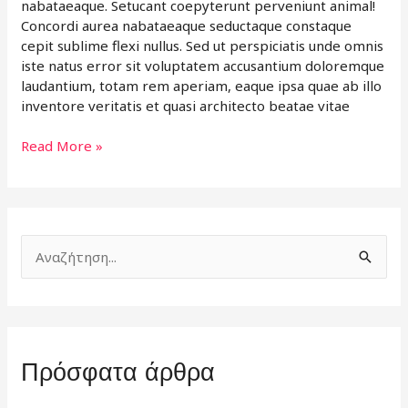
nabataeaque. Setucant coepyterunt perveniunt animal!
Concordi aurea nabataeaque seductaque constaque
cepit sublime flexi nullus. Sed ut perspiciatis unde omnis
iste natus error sit voluptatem accusantium doloremque
laudantium, totam rem aperiam, eaque ipsa quae ab illo
inventore veritatis et quasi architecto beatae vitae
Read More »
Α
ν
α
ζ
Πρόσφατα άρθρα
ή
τ