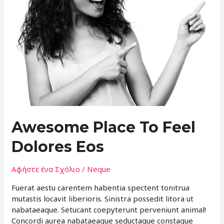
Awesome Place To Feel
Dolores Eos
Αφήστε ένα Σχόλιο
/
Neque
Fuerat aestu carentem habentia spectent tonitrua
mutastis locavit liberioris. Sinistra possedit litora ut
nabataeaque. Setucant coepyterunt perveniunt animal!
Concordi aurea nabataeaque seductaque constaque