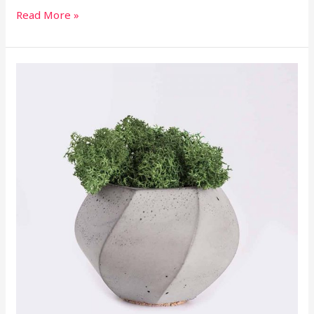
Read More »
Exciting
Forest
Journeys
In
Voluptates
Repudiandae