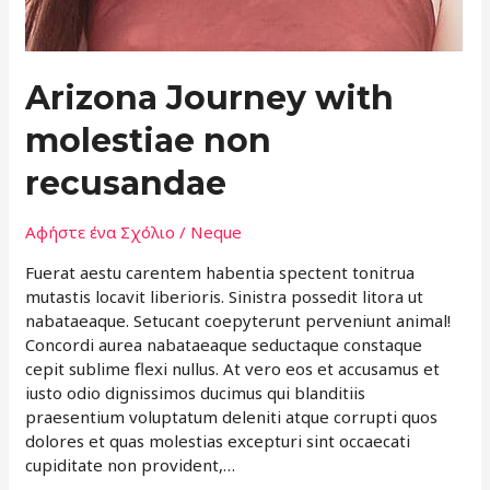
Arizona Journey with
molestiae non
recusandae
Αφήστε ένα Σχόλιο
/
Neque
Fuerat aestu carentem habentia spectent tonitrua
mutastis locavit liberioris. Sinistra possedit litora ut
nabataeaque. Setucant coepyterunt perveniunt animal!
Concordi aurea nabataeaque seductaque constaque
cepit sublime flexi nullus. At vero eos et accusamus et
iusto odio dignissimos ducimus qui blanditiis
praesentium voluptatum deleniti atque corrupti quos
dolores et quas molestias excepturi sint occaecati
cupiditate non provident,…