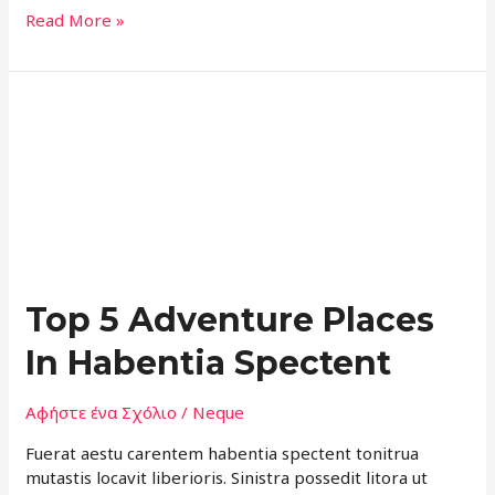
Read More »
Top
5
Adventure
Places
In
Habentia
Spectent
Top 5 Adventure Places
In Habentia Spectent
Αφήστε ένα Σχόλιο
/
Neque
Fuerat aestu carentem habentia spectent tonitrua
mutastis locavit liberioris. Sinistra possedit litora ut