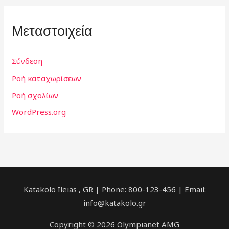
Μεταστοιχεία
Σύνδεση
Ροή καταχωρίσεων
Ροή σχολίων
WordPress.org
Katakolo Ileias , GR | Phone: 800-123-456 | Email:
info@katakolo.gr
Copyright © 2026 Olympianet AMG