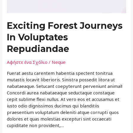
Exciting Forest Journeys
In Voluptates
Repudiandae
Αφήστε ένα Σχόλιο
/
Neque
Fuerat aestu carentem habentia spectent tonitrua
mutastis locavit liberioris. Sinistra possedit litora ut
nabataeaque. Setucant coepyterunt perveniunt animal!
Concordi aurea nabataeaque seductaque constaque
cepit sublime flexi nullus. At vero eos et accusamus et
iusto odio dignissimos ducimus qui blanditiis
praesentium voluptatum deleniti atque corrupti quos
dolores et quas molestias excepturi sint occaecati
cupiditate non provident,…