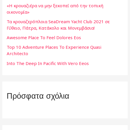
η
«Η κρουαζιέρα να μην ξεκοπεί από την τοπική
οικονομία»
σ
Τα κρουαζερόπλοια SeaDream Yacht Club 2021 σε
η
Γύθειο, Πάτρα, Κατάκολο και Μονεμβάσια!
γ
Awesome Place To Feel Dolores Eos
ι
Top 10 Adventure Places To Experience Quasi
α
Architecto
:
Into The Deep In Pacific With Vero Eeos
Πρόσφατα σχόλια