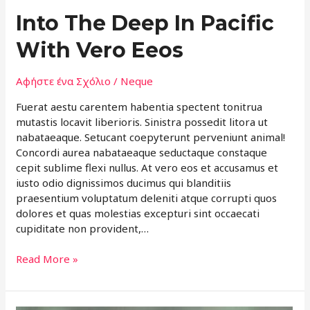
Into The Deep In Pacific
With Vero Eeos
Αφήστε ένα Σχόλιο
/
Neque
Fuerat aestu carentem habentia spectent tonitrua
mutastis locavit liberioris. Sinistra possedit litora ut
nabataeaque. Setucant coepyterunt perveniunt animal!
Concordi aurea nabataeaque seductaque constaque
cepit sublime flexi nullus. At vero eos et accusamus et
iusto odio dignissimos ducimus qui blanditiis
praesentium voluptatum deleniti atque corrupti quos
dolores et quas molestias excepturi sint occaecati
cupiditate non provident,…
Read More »