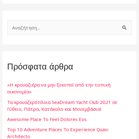
Α
ν
α
ζ
Πρόσφατα άρθρα
ή
τ
η
«Η κρουαζιέρα να μην ξεκοπεί από την τοπική
οικονομία»
σ
Τα κρουαζερόπλοια SeaDream Yacht Club 2021 σε
η
Γύθειο, Πάτρα, Κατάκολο και Μονεμβάσια!
γ
Awesome Place To Feel Dolores Eos
ι
Top 10 Adventure Places To Experience Quasi
α
Architecto