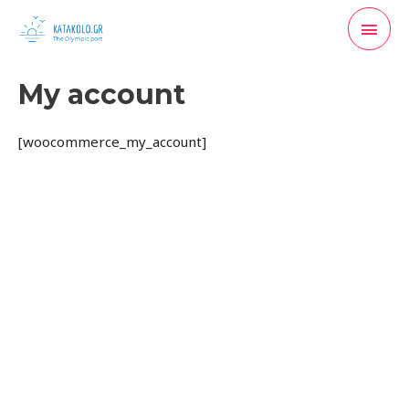
Μετάβαση
Κύρι
στο
περιεχόμενο
Μενο
My account
[woocommerce_my_account]