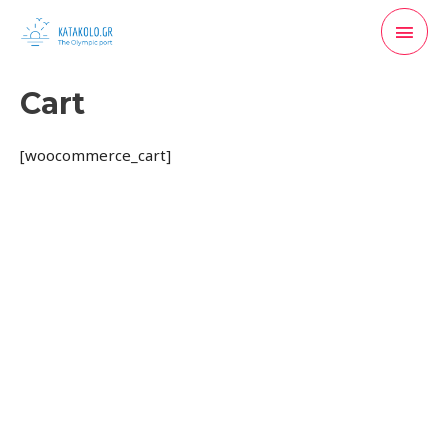
Μετάβαση
Κύρι
στο
περιεχόμενο
Μενο
Cart
[woocommerce_cart]